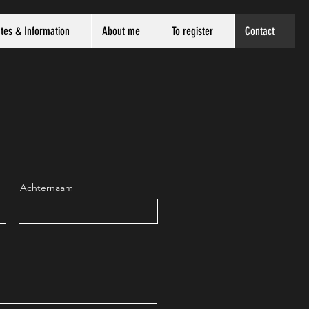
tes & Information
About me
To register
Contact
Achternaam