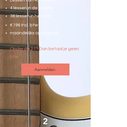
Lessen van 45 minuten
4 lessen in de maand
38 lessen in het jaar
€
196
Incl. btw
maandelijks opzegbaar
Onder de 21? Dan betaal je geen
btw.
Aanmelden
2