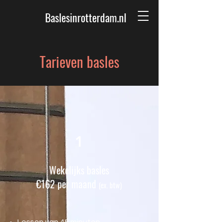
Baslesinrotterdam.nl
Tarieven basles
1
Wekelijks basles
€162 per maand
(ex. btw)