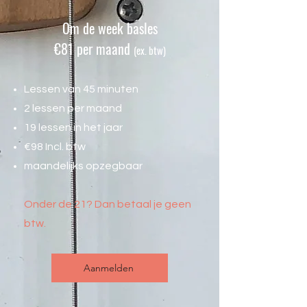
Om de week basles
€81 per maand
(ex. btw)
Lessen van 45 minuten
2 lessen per maand
19 lessen in het jaar
€98 Incl. btw
maandelijks opzegbaar
Onder de 21? Dan betaal je geen
btw.
Aanmelden