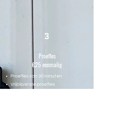
3
Proefles
€25 eenmalig
Proefles van 30 minuten
Vrijblijvende proefles
Inclusief BTW
Deze prijs is vast ongeacht je