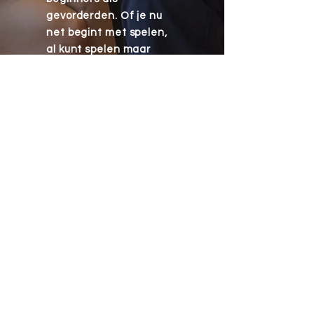
gevorderden. Of je nu
net begint met spelen,
al kunt spelen maar
"vastzit", of op zoek bent
naar inspiratie, kijk
gerust rond op de site
en stuur me een bericht!
Groet, Jeroen van der
Ley
For English, select
English in the top of the
page!