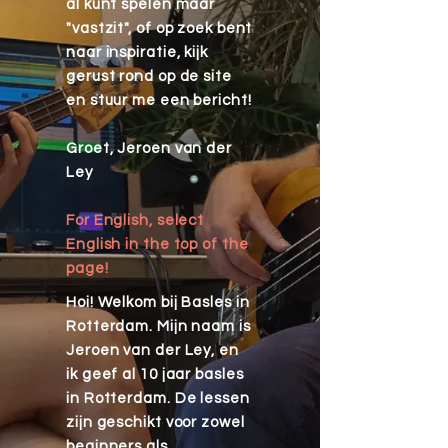
al kunt spelen maar
"vastzit", of op zoek bent
naar inspiratie, kijk
gerust rond op de site
en stuur me een bericht!
Groet, Jeroen van der
Ley
For English, select
English in the top of the
page!
Hoi! Welkom bij Basles in
Rotterdam. Mijn naam is
Jeroen van der Ley, en
ik geef al 10 jaar basles
in Rotterdam. De lessen
zijn geschikt voor zowel
beginners als